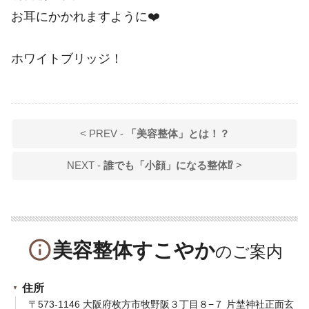
お耳にかかれますように❤️
ホワイトブリッジ！
< PREV -
「美容整体」とは！？
NEXT -
誰でも「小顔」になる整体⁉
>
info_outline
美容整体すこやか
住所
〒573-1146 大阪府枚方市牧野阪３丁目８−７ 片埜神社正面玄