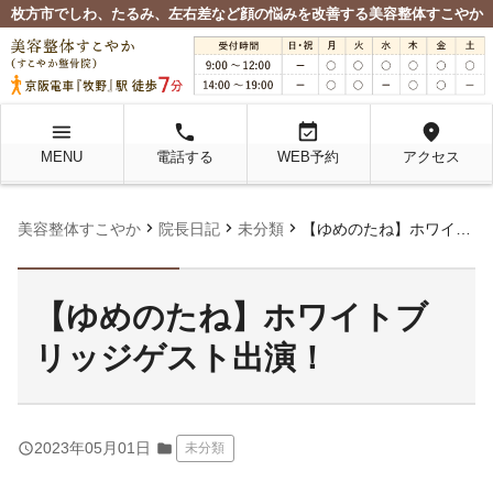
枚方市でしわ、たるみ、左右差など顔の悩みを改善する美容整体すこやか
menu
local_phone
event_available
location_on
MENU
電話する
WEB予約
アクセス
chevron_right
chevron_right
chevron_right
美容整体すこやか
院長日記
未分類
【ゆめのたね】ホワイトブリッジゲスト出演！
【ゆめのたね】ホワイトブ
リッジゲスト出演！
query_builder
2023年05月01日
folder
未分類